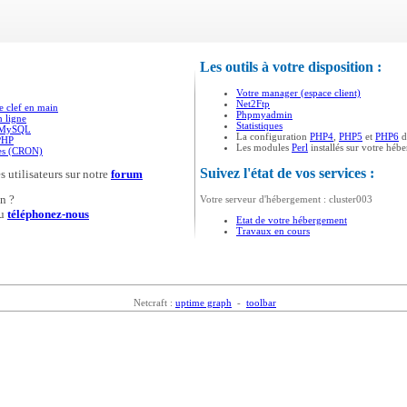
Les outils à votre disposition :
Votre manager (espace client)
Net2Ftp
e clef en main
Phpmyadmin
n ligne
Statistiques
s MySQL
La configuration
PHP4
,
PHP5
et
PHP6
d
PHP
Les modules
Perl
installés sur votre héb
ées (CRON)
Suivez l'état de vos services :
s utilisateurs sur notre
forum
n ?
Votre serveur d'hébergement : cluster003
u
téléphonez-nous
Etat de votre hébergement
Travaux en cours
Netcraft :
uptime graph
-
toolbar