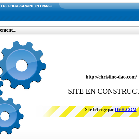
ement...
http://christine-dao.com/
SITE EN CONSTRUC
Site hébergé par
OVH.COM